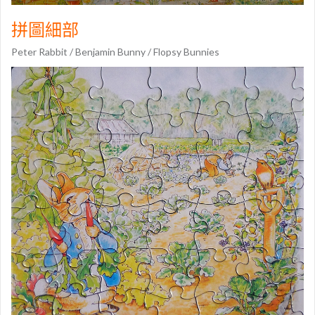
拼圖細部
Peter Rabbit / Benjamin Bunny / Flopsy Bunnies