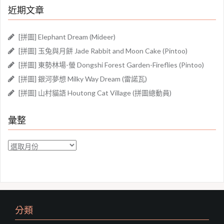
近期文章
字:
[拼圖] Elephant Dream (Mideer)
[拼圖] 玉兔與月餅 Jade Rabbit and Moon Cake (Pintoo)
[拼圖] 東勢林場-螢 Dongshi Forest Garden-Fireflies (Pintoo)
[拼圖] 銀河夢想 Milky Way Dream (雷諾瓦)
[拼圖] 山村貓語 Houtong Cat Village (拼圖總動員)
彙整
彙
整
分類