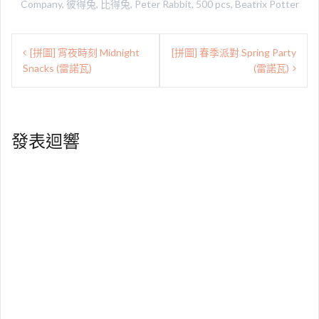
e
e
t
y
Company
,
彼得兔
,
比得兔
,
Peter Rabbit
,
500 pcs
,
Beatrix Potter
b
t
L
o
e
i
文
o
r
n
[拼圖] 宵夜時刻 Midnight
[拼圖] 春季派對 Spring Party
章
k
k
Snacks (雷諾瓦)
(雷諾瓦)
導
覽
發表迴響