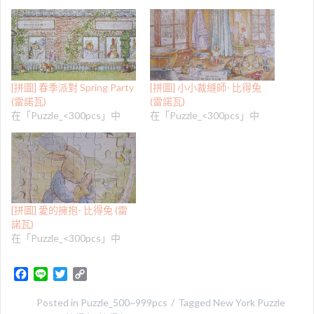
[拼圖] 春季派對 Spring Party
[拼圖] 小小裁縫師- 比得兔
(雷諾瓦)
(雷諾瓦)
在「Puzzle_<300pcs」中
在「Puzzle_<300pcs」中
[拼圖] 愛的擁抱- 比得兔 (雷
諾瓦)
在「Puzzle_<300pcs」中
F
L
T
C
a
i
w
o
c
n
i
p
Posted in
Puzzle_500~999pcs
Tagged
New York Puzzle