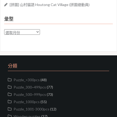
[拼圖] 山村貓語 Houtong Cat Village (拼圖總動員)
彙整
彙
整
分類
Puzzle_<300pcs
(48)
Puzzle_300~499pcs
(77)
Puzzle_500~999pcs
(73)
Puzzle_1000pcs
(55)
Puzzle_1001-3000pcs
(12)
Wooden puzzles
(37)