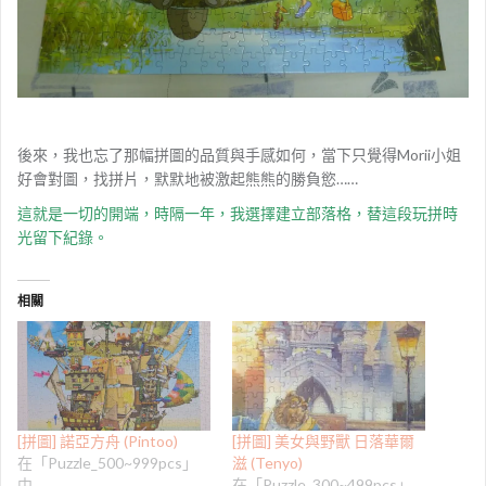
後來，我也忘了那幅拼圖的品質與手感如何，當下只覺得Morii小姐
好會對圖，找拼片，默默地被激起熊熊的勝負慾……
這就是一切的開端，時隔一年，我選擇建立部落格，替這段玩拼時
光留下紀錄。
相關
[拼圖] 諾亞方舟 (Pintoo)
[拼圖] 美女與野獸 日落華爾
在「Puzzle_500~999pcs」
滋 (Tenyo)
中
在「Puzzle_300~499pcs」