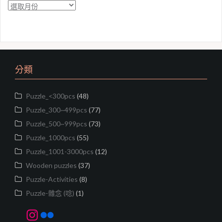
彙
整
分類
Puzzle_<300pcs
(48)
Puzzle_300~499pcs
(77)
Puzzle_500~999pcs
(73)
Puzzle_1000pcs
(55)
Puzzle_1001-3000pcs
(12)
Wooden puzzles
(37)
Puzzle-Activities
(8)
Puzzle-雜念 (唸)
(1)
Instagram
Flickr