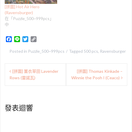
[拼圖] Hot Air Hero
(Ravensburger)
在「Puzzle_500~999pcs」
中
F
L
T
C
a
i
w
o
c
n
i
p
Posted in
Puzzle_500~999pcs
Tagged
500 pcs
,
Ravensburger
e
e
t
y
b
t
L
文
o
e
i
[拼圖] 薰衣草田 Lavender
[拼圖] Thomas Kinkade –
章
o
r
n
Rows (雷諾瓦)
Winnie the Pooh I (Ceaco)
k
k
導
覽
發表迴響