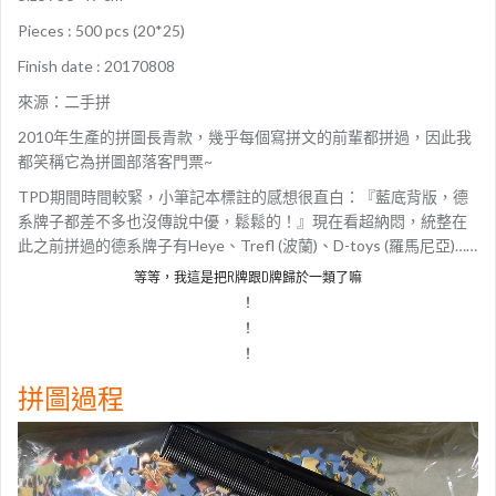
Pieces : 500 pcs (20*25)
Finish date : 20170808
來源：二手拼
2010年生產的拼圖長青款，幾乎每個寫拼文的前輩都拼過，因此我
都笑稱它為拼圖部落客門票~
TPD期間時間較緊，小筆記本標註的感想很直白：『藍底背版，德
系牌子都差不多也沒傳說中優，鬆鬆的！』現在看超納悶，統整在
此之前拼過的德系牌子有Heye、Trefl (波蘭)、D-toys (羅馬尼亞)……
等等，我這是把R牌跟D牌歸於一類了嘛
！
！
！
拼圖過程