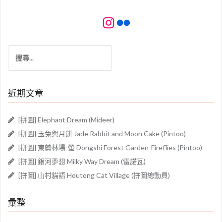
Instagram
Flickr
搜
尋
關
鍵
近期文章
字:
[拼圖] Elephant Dream (Mideer)
[拼圖] 玉兔與月餅 Jade Rabbit and Moon Cake (Pintoo)
[拼圖] 東勢林場-螢 Dongshi Forest Garden-Fireflies (Pintoo)
[拼圖] 銀河夢想 Milky Way Dream (雷諾瓦)
[拼圖] 山村貓語 Houtong Cat Village (拼圖總動員)
彙整