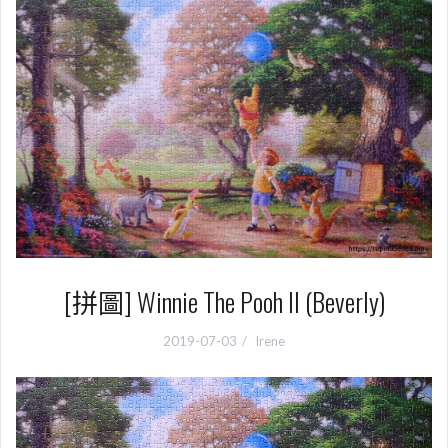
[拼圖] Winnie The Pooh II (Beverly)
2019-07-03
Irene