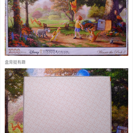
盒背挺有趣