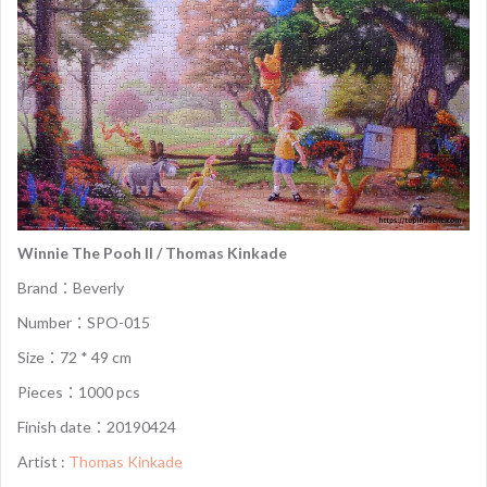
Winnie The Pooh II / Thomas Kinkade
Brand：Beverly
Number：SPO-015
Size：72 * 49 cm
Pieces：1000 pcs
Finish date：20190424
Artist :
Thomas Kinkade