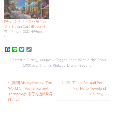
[拼圖] シチリアの花咲くカ
フェ Italian Café (Beverly)
在「Puzzle_300~499pcs」
中
F
L
T
C
a
i
w
o
c
n
i
p
Posted in
Puzzle_1000pcs
Tagged
Pooh
,
Winnie-the-Pooh
,
e
e
t
y
1000 pcs
,
Thomas Kinkade
,
Disney
,
Beverly
b
t
L
o
e
i
文
o
r
n
[拼圖] Disney Mickey–The
[拼圖] Tinker Bell and Peter
章
k
k
World Of Mechanical and
Pan Fly to Neverland
導
Technology 米奇的機械世界
(Beverly)
(Tenyo)
覽