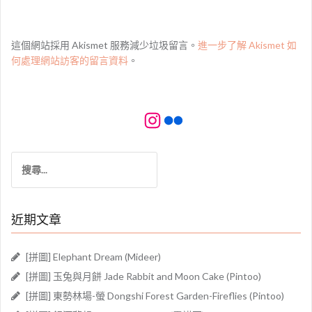
這個網站採用 Akismet 服務減少垃圾留言。
進一步了解 Akismet 如
何處理網站訪客的留言資料
。
Instagram
Flickr
搜
尋
關
鍵
近期文章
字:
[拼圖] Elephant Dream (Mideer)
[拼圖] 玉兔與月餅 Jade Rabbit and Moon Cake (Pintoo)
[拼圖] 東勢林場-螢 Dongshi Forest Garden-Fireflies (Pintoo)