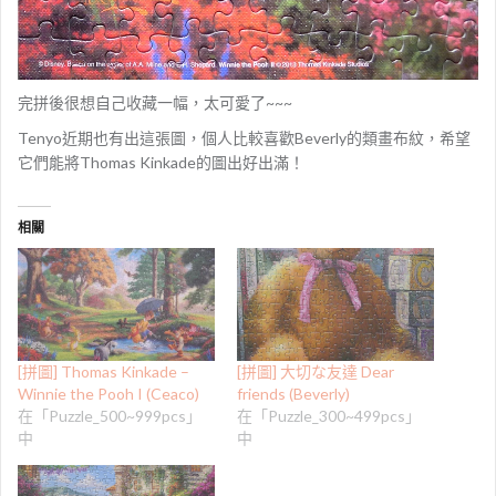
完拼後很想自己收藏一幅，太可愛了~~~
Tenyo近期也有出這張圖，個人比較喜歡Beverly的類畫布紋，希望
它們能將Thomas Kinkade的圖出好出滿！
相關
[拼圖] Thomas Kinkade –
[拼圖] 大切な友達 Dear
Winnie the Pooh I (Ceaco)
friends (Beverly)
在「Puzzle_500~999pcs」
在「Puzzle_300~499pcs」
中
中