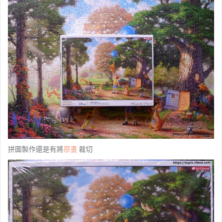
拼圖製作還是有將
原畫
裁切