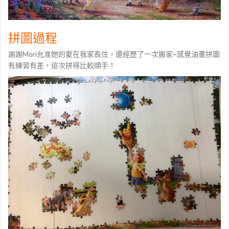
拼圖過程
謝謝Mori允准她的愛在我家長住，還經歷了一次搬家~感覺油畫拼圖
有練習有差，這次拼得比較順手！