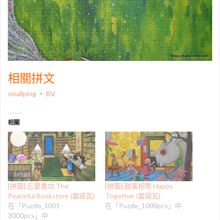
相關拼文
smallping
、
BV
相關
[拼圖] 忘憂書坊 The
[拼圖] 甜蜜相聚 Happy
Peaceful Bookstore (雷諾瓦)
Together (雷諾瓦)
在「Puzzle_1001-
在「Puzzle_1000pcs」中
3000pcs」中