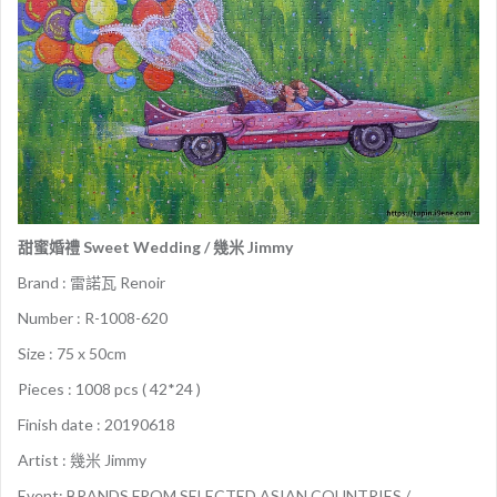
甜蜜婚禮 Sweet Wedding / 幾米 Jimmy
Brand : 雷諾瓦 Renoir
Number : R-1008-620
Size : 75 x 50cm
Pieces : 1008 pcs ( 42*24 )
Finish date : 20190618
Artist : 幾米 Jimmy
Event: BRANDS FROM SELECTED ASIAN COUNTRIES /