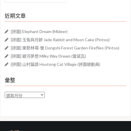
關
鍵
近期文章
字:
[拼圖] Elephant Dream (Mideer)
[拼圖] 玉兔與月餅 Jade Rabbit and Moon Cake (Pintoo)
[拼圖] 東勢林場-螢 Dongshi Forest Garden-Fireflies (Pintoo)
[拼圖] 銀河夢想 Milky Way Dream (雷諾瓦)
[拼圖] 山村貓語 Houtong Cat Village (拼圖總動員)
彙整
彙
整