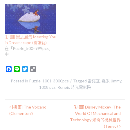
[拼圖] 戀之風景 Meeting You
in Dreamscape (雷諾瓦)
在「Puzzle_500~999pcs」
中
F
L
T
C
a
i
w
o
c
n
i
p
Posted in
Puzzle_1001-3000pcs
Tagged
雷諾瓦
,
幾米 Jimmy
,
e
e
t
y
1008 pcs
,
Renoir
,
時光電影院
b
t
L
o
e
i
文
o
r
n
[拼圖] The Volcano
[拼圖] Disney Mickey–The
章
k
k
(Clementoni)
World Of Mechanical and
導
Technology 米奇的機械世界
(Tenyo)