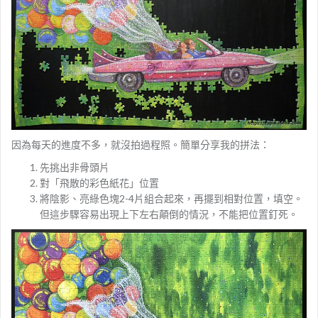
因為每天的進度不多，就沒拍過程照。簡單分享我的拼法：
先挑出非骨頭片
對「飛散的彩色紙花」位置
將陰影、亮綠色塊2-4片組合起來，再擺到相對位置，填空。
但這步驟容易出現上下左右顛倒的情況，不能把位置釘死。