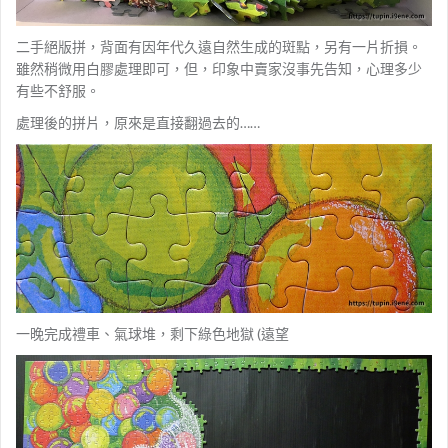
二手絕版拼，背面有因年代久遠自然生成的斑點，另有一片折損。
雖然稍微用白膠處理即可，但，印象中賣家沒事先告知，心理多少
有些不舒服。
處理後的拼片，原來是直接翻過去的……
一晚完成禮車、氣球堆，剩下綠色地獄 (遠望