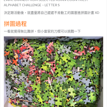
ALPHABET CHALLENGE – LETTER S
決定跟活動後，就盡量將自己遲遲不肯動工的圖塞進拼圖計畫 XD
拼圖過程
一看就覺得無比難拼，但小雷家的刀模可以挑戰一下