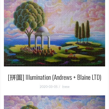
[拼圖] Illumination (Andrews + Blaine LTD)
2020-03-05
Irene