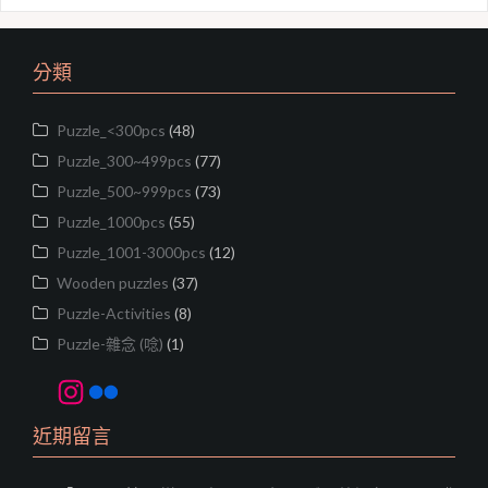
分類
Puzzle_<300pcs
(48)
Puzzle_300~499pcs
(77)
Puzzle_500~999pcs
(73)
Puzzle_1000pcs
(55)
Puzzle_1001-3000pcs
(12)
Wooden puzzles
(37)
Puzzle-Activities
(8)
Puzzle-雜念 (唸)
(1)
Instagram
Flickr
近期留言