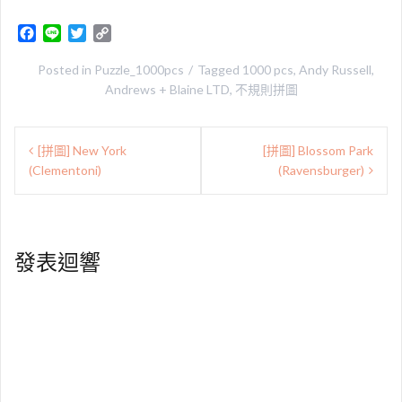
F
L
T
C
a
i
w
o
c
n
i
p
Posted in
Puzzle_1000pcs
Tagged
1000 pcs
,
Andy Russell
,
e
e
t
y
Andrews + Blaine LTD
,
不規則拼圖
b
t
L
o
e
i
文
o
r
n
[拼圖] New York
[拼圖] Blossom Park
章
k
k
(Clementoni)
(Ravensburger)
導
覽
發表迴響