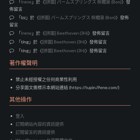
「
Irene
」於〈
[拼圖] パームスプリングス 棕櫚泉 (Bon)
〉發
佈留言
「
lzz
」於〈
[拼圖] パームスプリングス 棕櫚泉 (Bon)
〉發佈
留言
「
Irene
」於〈
[拼圖] Beethoven (3H)
〉發佈留言
「
ting
」於〈
[拼圖] Beethoven (3H)
〉發佈留言
「
ting
」於〈
[拼圖] Beethoven (3H)
〉發佈留言
著作權聲明
禁止未經授權之任何商業性利用
分享圖文需標示本網站連結 (https://tupin.i9ene.com/)
其他操作
登入
訂閱網站內容的資訊提供
訂閱留言的資訊提供