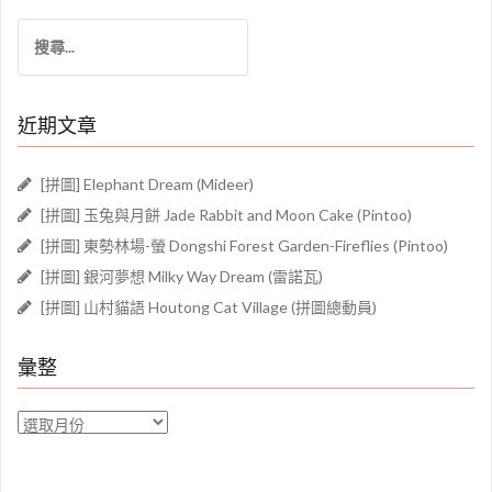
搜
尋
關
鍵
近期文章
字:
[拼圖] Elephant Dream (Mideer)
[拼圖] 玉兔與月餅 Jade Rabbit and Moon Cake (Pintoo)
[拼圖] 東勢林場-螢 Dongshi Forest Garden-Fireflies (Pintoo)
[拼圖] 銀河夢想 Milky Way Dream (雷諾瓦)
[拼圖] 山村貓語 Houtong Cat Village (拼圖總動員)
彙整
彙
整