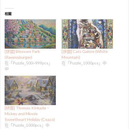
相關
[拼圖] Blossom Park
[拼圖] Cats Galore (White
(Ravensburger)
Mountain)
在「Puzzle_500~999pcs」
在「Puzzle_1000pcs」中
中
[拼圖] Thomas Kinkade –
Mickey and Minnie
Sweetheart Holiday (Ceaco)
在「Puzzle_1000pcs」中