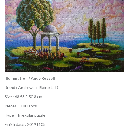
Illumination / Andy Russell
Brand : Andrews + Blaine LTD
Size : 68.58 * 50.8 cm
Pieces : 1000 pcs
Type：Irregular puzzle
Finish date : 20191105