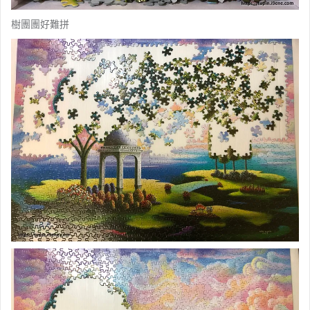
樹團團好難拼