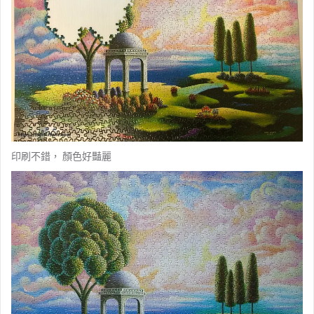
印刷不錯， 顏色好豔麗