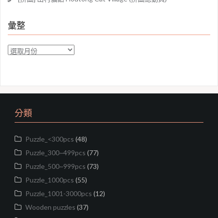
彙整
彙
整
分類
Puzzle_<300pcs
(48)
Puzzle_300~499pcs
(77)
Puzzle_500~999pcs
(73)
Puzzle_1000pcs
(55)
Puzzle_1001-3000pcs
(12)
Wooden puzzles
(37)