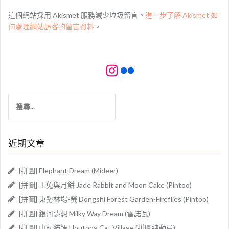
這個網站採用 Akismet 服務減少垃圾留言。
進一步了解 Akismet 如
何處理網站訪客的留言資料
。
Instagram
Flickr
搜
尋
關
鍵
近期文章
字:
[拼圖] Elephant Dream (Mideer)
[拼圖] 玉兔與月餅 Jade Rabbit and Moon Cake (Pintoo)
[拼圖] 東勢林場-螢 Dongshi Forest Garden-Fireflies (Pintoo)
[拼圖] 銀河夢想 Milky Way Dream (雷諾瓦)
[拼圖] 山村貓語 Houtong Cat Village (拼圖總動員)