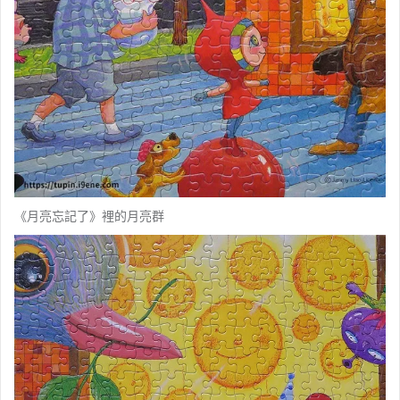
《月亮忘記了》裡的月亮群