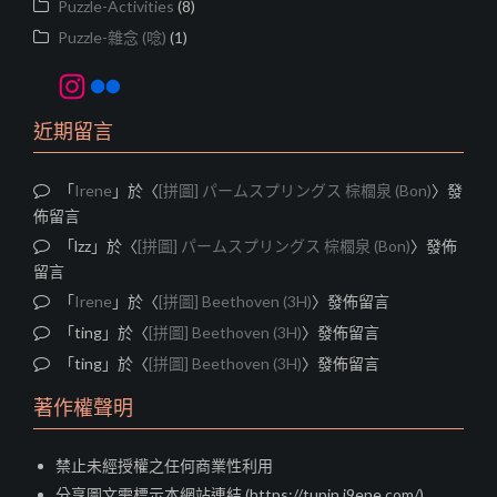
Puzzle-Activities
(8)
Puzzle-雜念 (唸)
(1)
Instagram
Flickr
近期留言
「
Irene
」於〈
[拼圖] パームスプリングス 棕櫚泉 (Bon)
〉發
佈留言
「
lzz
」於〈
[拼圖] パームスプリングス 棕櫚泉 (Bon)
〉發佈
留言
「
Irene
」於〈
[拼圖] Beethoven (3H)
〉發佈留言
「
ting
」於〈
[拼圖] Beethoven (3H)
〉發佈留言
「
ting
」於〈
[拼圖] Beethoven (3H)
〉發佈留言
著作權聲明
禁止未經授權之任何商業性利用
分享圖文需標示本網站連結 (https://tupin.i9ene.com/)