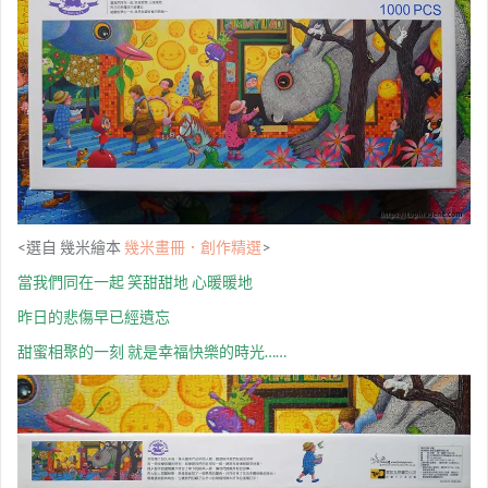
<選自 幾米繪本
幾米畫冊．創作精選
>
當我們同在一起 笑甜甜地 心暖暖地
昨日的悲傷早已經遺忘
甜蜜相聚的一刻 就是幸福快樂的時光……