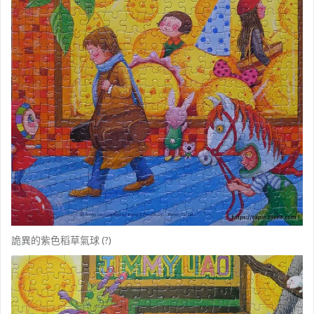
詭異的紫色稻草氣球 (?)