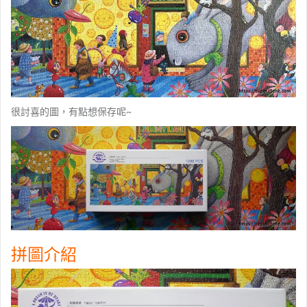
很討喜的圖，有點想保存呢~
拼圖介紹