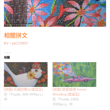
相關拼文
BV
、
jak272807
相關
[拼圖] 天國的煙火(雷諾瓦)
[拼圖] 甜蜜婚禮 Sweet
在「Puzzle_300~499pcs」
Wedding (雷諾瓦)
中
在「Puzzle_1001-
3000pcs」中