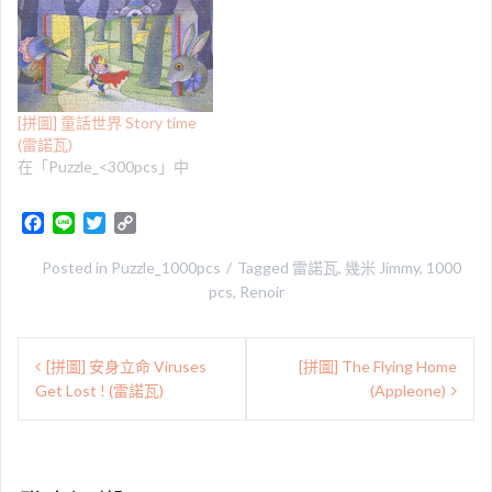
[拼圖] 童話世界 Story time
(雷諾瓦)
在「Puzzle_<300pcs」中
F
L
T
C
a
i
w
o
c
n
i
p
Posted in
Puzzle_1000pcs
Tagged
雷諾瓦
,
幾米 Jimmy
,
1000
e
e
t
y
pcs
,
Renoir
b
t
L
o
e
i
文
o
r
n
[拼圖] 安身立命 Viruses
[拼圖] The Flying Home
章
k
k
Get Lost ! (雷諾瓦)
(Appleone)
導
覽