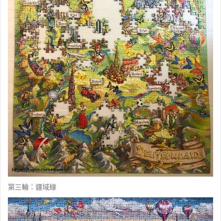
第三輪：疆域線