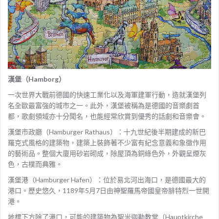
漢堡（Hamborg）
一次世界大戰前德國的快速工業化以及海軍建軍行動，造就漢堡列
名全歐最富強的城市之一。此外，漢堡被稱為是德國的音樂劇首
都，歌劇領域亦十分聞名，也能經常欣賞到優秀的話劇和音樂會。
漢堡市政廳（Hamburger Rathaus）：十九世紀後半期建成的新巴
羅克式風格的建築物，建築上裝飾著不少富有紀念意義和象徵作用
的藝術品。整個大廈用砂岩砌成，除屋頂為銅綠色外，外觀呈煙灰
色，古樸而典雅。
漢堡港（Hamburger Hafen）：位於易北河出海口，是德國最大的
港口。歷史悠久，1189年5月7日由神聖羅馬帝國皇帝腓特烈一世開
港。
地標下方除了港口，可能的建築物為聖米迦勒教堂（Hauptkirche