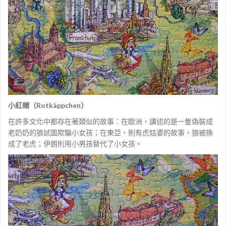
小紅帽（Rotkäppchen）
在許多文化中都存在著類似的故事：在歐洲，講述的是一隻偽裝成
老奶奶的狼試圖欺騙小女孩；在東亞，則有虎姑婆的故事，狼被換
成了老虎；伊朗則用小男孩替代了小女孩。