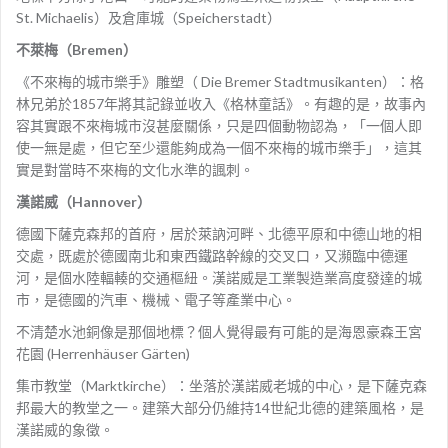
St. Michaelis）及倉庫城（Speicherstadt）
不萊梅（Bremen）
《不來梅的城市樂手》雕塑（ Die Bremer Stadtmusikanten）：格
林兄弟於1857年將其記錄並收入《格林童話》。有趣的是，故事內
容其實跟不來梅城市沒甚麼關係，只是四個動物認為，「一個人即
使一無是處，但它至少還能夠成為一個不來梅的城市樂手」，這其
實是對當時不來梅的文化水準的諷刺。
漢諾威（Hannover）
德國下薩克森邦的首府，居於萊訥河畔、北德平原和中德山地的相
交處，既處於德國南北和東西鐵路幹線的交叉口，又瀕臨中德運
河，是個水陸輻輳的交通樞紐。漢諾威是工業製造業高度發達的城
市，是德國的汽車、機械、電子等產業中心。
不清楚水池銅像是那個地標？個人覺得最有可能的是海恩豪森王宮
花園 (Herrenhäuser Gärten)
集市教堂（Marktkirche）：坐落於漢諾威老城的中心，是下薩克森
邦最大的教堂之一。建築大部分仍維持14世紀北德的建築風格，是
漢諾威的象徵。