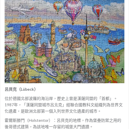
呂貝克（Lübeck）
位於德國北部波羅的海沿岸，歷史上曾是漢薩同盟的「首都」。
1987年，「漢薩同盟城市呂北克」經聯合國教科文組織列為世界文
化遺產，是歐洲北部第一個入列世界文化遺產的城市。
霍爾斯滕門（Holstentor）：呂貝克的地標，作為堡壘防禦之用的
後哥德式建築，為該地唯一存留的城堡大門遺蹟。