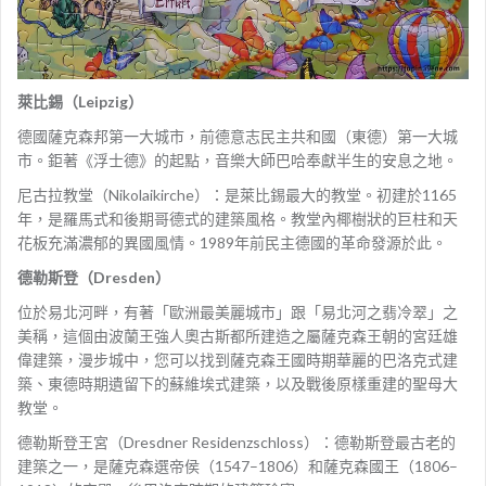
萊比錫（Leipzig）
德國薩克森邦第一大城市，前德意志民主共和國（東德）第一大城
市。鉅著《浮士德》的起點，音樂大師巴哈奉獻半生的安息之地。
尼古拉教堂（Nikolaikirche）：是萊比錫最大的教堂。初建於1165
年，是羅馬式和後期哥德式的建築風格。教堂內椰樹狀的巨柱和天
花板充滿濃郁的異國風情。1989年前民主德國的革命發源於此。
德勒斯登（Dresden）
位於易北河畔，有著「歐洲最美麗城市」跟「易北河之翡冷翠」之
美稱，這個由波蘭王強人奧古斯都所建造之屬薩克森王朝的宮廷雄
偉建築，漫步城中，您可以找到薩克森王國時期華麗的巴洛克式建
築、東德時期遺留下的蘇維埃式建築，以及戰後原樣重建的聖母大
教堂。
德勒斯登王宮（Dresdner Residenzschloss）：德勒斯登最古老的
建築之一，是薩克森選帝侯（1547–1806）和薩克森國王（1806–