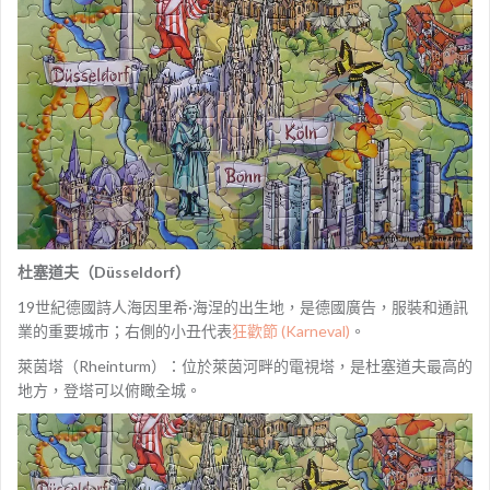
杜塞道夫（Düsseldorf）
19世紀德國詩人海因里希·海涅的出生地，是德國廣告，服裝和通訊
業的重要城市；右側的小丑代表
狂歡節 (Karneval)
。
萊茵塔（Rheinturm）：位於萊茵河畔的電視塔，是杜塞道夫最高的
地方，登塔可以俯瞰全城。