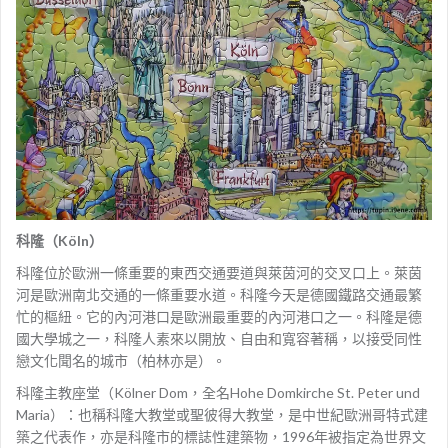
科隆（Köln）
科隆位於歐洲一條重要的東西交通要道與萊茵河的交叉口上。萊茵
河是歐洲南北交通的一條重要水道。科隆今天是德國鐵路交通最繁
忙的樞紐。它的內河港口是歐洲最重要的內河港口之一。科隆是德
國大學城之一，科隆人素來以開放、自由和寬容著稱，以接受同性
戀文化聞名的城市（柏林亦是）。
科隆主教座堂（Kölner Dom，全名Hohe Domkirche St. Peter und
Maria）：也稱科隆大教堂或聖彼得大教堂，是中世紀歐洲哥特式建
築之代表作，亦是科隆市的標誌性建築物，1996年被指定為世界文