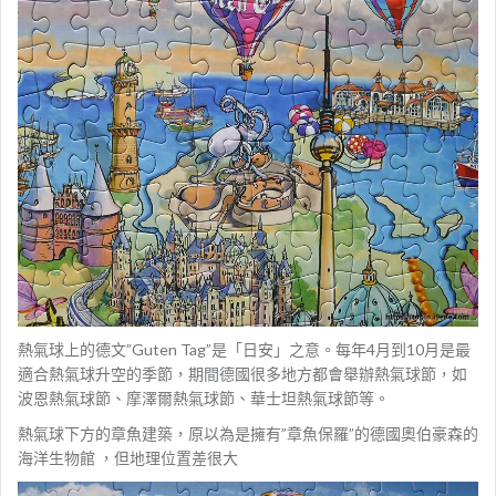
熱氣球上的德文”Guten Tag”是「日安」之意。每年4月到10月是最
適合熱氣球升空的季節，期間德國很多地方都會舉辦熱氣球節，如
波恩熱氣球節、摩澤爾熱氣球節、華士坦熱氣球節等。
熱氣球下方的章魚建築，原以為是擁有”章魚保羅”的德國奧伯豪森的
海洋生物館 ，但地理位置差很大