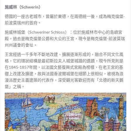
施威林（Schwerin）
德國的一座古老城市，曾屬於東德，在兩德統一後，成為梅克倫堡-
前波莫瑞州的首府。
施威林城堡（Schweriner Schloss）：位於施威林市中心的島嶼宮
殿，過去是梅克倫堡公爵和大公的王宮，現今是梅克倫堡-前波莫瑞
州州議會的會址。
王宮經過一千多年不斷地改建、擴展逐漸形成的，融合不同文化風
格，它的環狀結構是最初斯拉夫人城堡城牆的遺蹟，現今所見則是
在1845-1857年間，以法國文藝復興式宮殿為榜樣，在老王宮的基
礎上改建及擴建，故與法國香波爾城堡在細節上很相似，被視為浪
漫派歷史主義建築的代表作，深受觀光客歡迎而有「北德的新天鵝
堡」之稱。