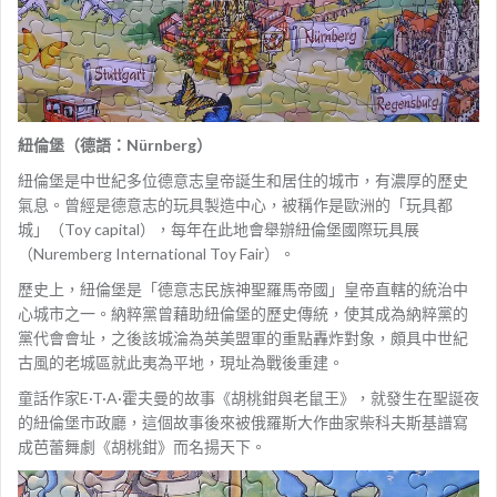
紐倫堡（德語：
Nürnberg
）
紐倫堡是中世紀多位德意志皇帝誕生和居住的城市，有濃厚的歷史
氣息。曾經是德意志的玩具製造中心，被稱作是歐洲的「玩具都
城」（Toy capital），每年在此地會舉辦紐倫堡國際玩具展
（Nuremberg International Toy Fair）。
歷史上，紐倫堡是「德意志民族神聖羅馬帝國」皇帝直轄的統治中
心城市之一。納粹黨曾藉助紐倫堡的歷史傳統，使其成為納粹黨的
黨代會會址，之後該城淪為英美盟軍的重點轟炸對象，頗具中世紀
古風的老城區就此夷為平地，現址為戰後重建。
童話作家E·T·A·霍夫曼的故事《胡桃鉗與老鼠王》，就發生在聖誕夜
的紐倫堡市政廳，這個故事後來被俄羅斯大作曲家柴科夫斯基譜寫
成芭蕾舞劇《胡桃鉗》而名揚天下。