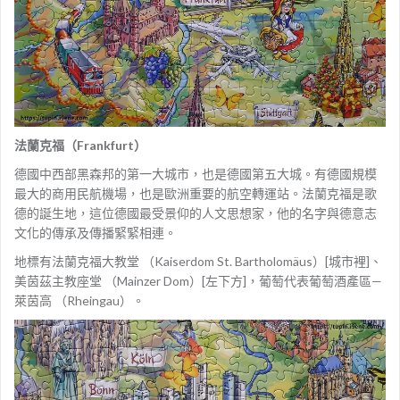
法蘭克福（Frankfurt）
德國中西部黑森邦的第一大城市，也是德國第五大城。有德國規模
最大的商用民航機場，也是歐洲重要的航空轉運站。法蘭克福是歌
德的誕生地，這位德國最受景仰的人文思想家，他的名字與德意志
文化的傳承及傳播緊緊相連。
地標有法蘭克福大教堂 （Kaiserdom St. Bartholomäus）[城市裡]、
美茵茲主教座堂 （Mainzer Dom）[左下方]，葡萄代表葡萄酒產區—
萊茵高 （Rheingau）。