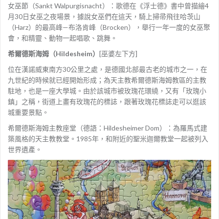
女巫節（Sankt Walpurgisnacht）：歌德在《浮士德》書中曾描繪4
月30日女巫之夜場景，據說女巫們在這天，騎上掃帚飛往哈茨山
（Harz）的最高峰—布洛肯峰（Brocken），舉行一年一度的女巫聚
會，和精靈、動物一起唱歌、跳舞。
希爾德斯海姆（Hildesheim）
[巫婆左下方]
位在漢諾威東南方30公里之處，是德國北部最古老的城市之一，在
九世紀的時候就已經開始形成；為天主教希爾德斯海姆教區的主教
駐地，也是一座大學城。由於該城市被玫瑰花環繞，又有「玫瑰小
鎮」之稱，街道上畫有玫瑰花的標誌，跟著玫瑰花標誌走可以逛該
城重要景點。
希爾德斯海姆主教座堂（德語：Hildesheimer Dom）：為羅馬式建
築風格的天主教教堂。1985年，和附近的聖米迦爾教堂一起被列入
世界遺產。