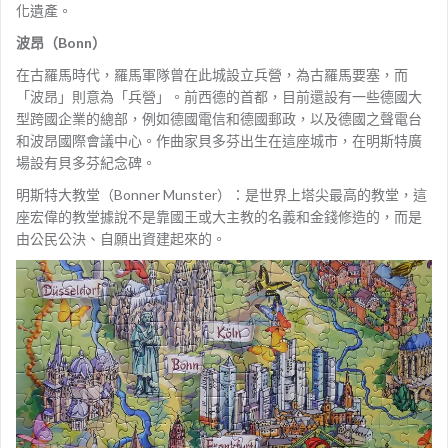
化遺產。
波昂（Bonn）
在古羅馬時代，羅馬軍隊曾在此城設立兵營，為古羅馬要塞，而
「波昂」則意為「兵營」。前西德的首都，目前還設有一些德國大
型跨國企業的總部，例如德國電信和德國郵政，以及德國之聲電台
和波昂國際會議中心。作曲家貝多芬出生在這座城市，在明斯特廣
場設有貝多芬紀念碑。
明斯特大教堂（Bonner Munster）：是世界上塔尖最高的教堂，這
座宏偉的教堂據說不是靠國王或大主教的名義和金錢修造的，而是
由公民公決、自願出資建起來的。