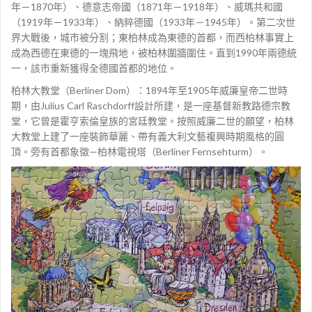
年－1870年）、德意志帝國（1871年－1918年）、威瑪共和國
（1919年－1933年）、納粹德國（1933年－1945年）。第二次世
界大戰後，城市被分割；東柏林成為東德的首都，而西柏林事實上
成為西德在東德的一塊飛地，被柏林圍牆圍住。直到1990年兩德統
一，該市重新獲得全德國首都的地位。
柏林大教堂（Berliner Dom）：1894年至1905年威廉皇帝二世時
期，由Julius Carl Raschdorff設計所建，是一座基督新教路德宗教
堂，它曾是霍亨索倫皇族的宮廷教堂。按照威廉二世的願望，柏林
大教堂上建了一座裝飾華麗、帶有義大利文藝複興時期風格的圓
頂。旁有首都象徵—柏林電視塔（Berliner Fernsehturm）。