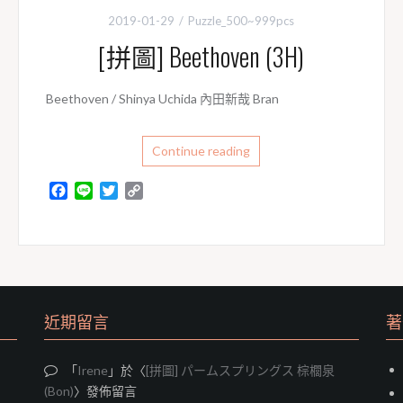
2019-01-29
Puzzle_500~999pcs
[拼圖] Beethoven (3H)
Beethoven / Shinya Uchida 內田新哉 Bran
Continue reading
F
L
T
C
a
i
w
o
c
n
i
p
e
e
t
y
b
t
L
o
e
i
o
r
n
k
k
近期留言
著
「
Irene
」於〈
[拼圖] パームスプリングス 棕櫚泉
(Bon)
〉發佈留言