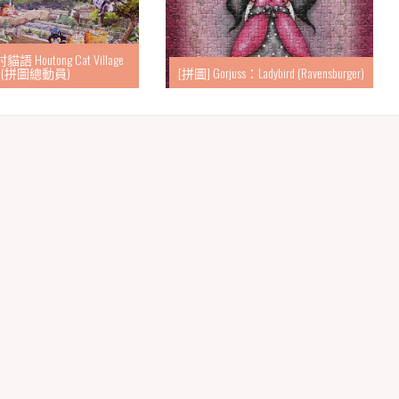
語 Houtong Cat Village
(拼圖總動員)
[拼圖] Gorjuss：Ladybird (Ravensburger)