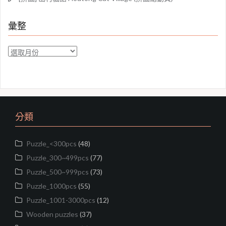
彙整
彙
整
分類
Puzzle_<300pcs
(48)
Puzzle_300~499pcs
(77)
Puzzle_500~999pcs
(73)
Puzzle_1000pcs
(55)
Puzzle_1001-3000pcs
(12)
Wooden puzzles
(37)