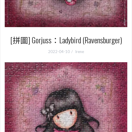
[拼圖] Gorjuss：Ladybird (Ravensburger)
2022-04-10
Irene