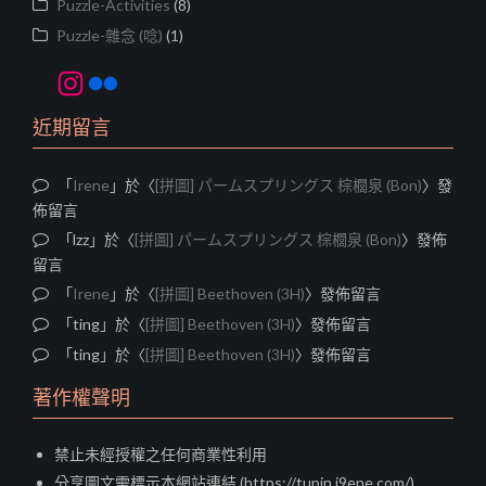
Puzzle-Activities
(8)
Puzzle-雜念 (唸)
(1)
Instagram
Flickr
近期留言
「
Irene
」於〈
[拼圖] パームスプリングス 棕櫚泉 (Bon)
〉發
佈留言
「
lzz
」於〈
[拼圖] パームスプリングス 棕櫚泉 (Bon)
〉發佈
留言
「
Irene
」於〈
[拼圖] Beethoven (3H)
〉發佈留言
「
ting
」於〈
[拼圖] Beethoven (3H)
〉發佈留言
「
ting
」於〈
[拼圖] Beethoven (3H)
〉發佈留言
著作權聲明
禁止未經授權之任何商業性利用
分享圖文需標示本網站連結 (https://tupin.i9ene.com/)