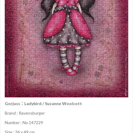
Gorjuss：Ladybird / Suzanne Woolcott
Brand : Ravensburger
Number : No.147229
Size : 36 x 49 cm