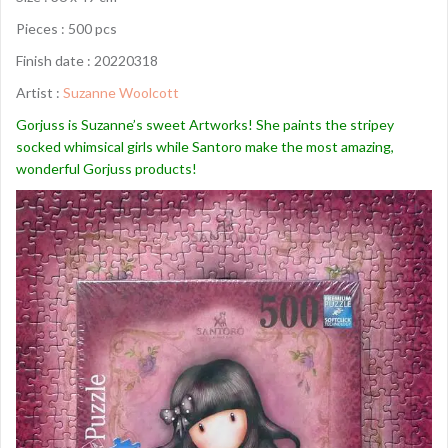
Pieces : 50
0
pcs
Finish date : 20220318
Artist :
Suzanne Woolcott
Gorjuss is Suzanne’s sweet Artworks! She paints the stripey
socked whimsical girls while
Santoro
make the most amazing,
wonderful Gorjuss products!