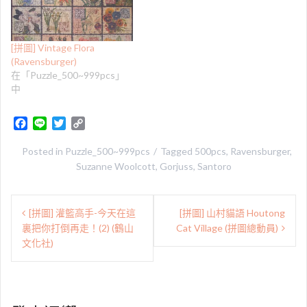
[拼圖] Vintage Flora
(Ravensburger)
在「Puzzle_500~999pcs」
中
F
L
T
C
a
i
w
o
c
n
i
p
Posted in
Puzzle_500~999pcs
Tagged
500pcs
,
Ravensburger
,
e
e
t
y
Suzanne Woolcott
,
Gorjuss
,
Santoro
b
t
L
o
e
i
文
o
r
n
[拼圖] 灌籃高手-今天在這
[拼圖] 山村貓語 Houtong
章
k
k
裏把你打倒再走！(2) (鶴山
Cat Village (拼圖總動員)
導
文化社)
覽