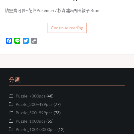
精靈寶可夢–花與Pokémon / 杉森建&西田敦子 Bran
Continue reading
F
L
T
C
a
i
w
o
c
n
i
p
e
e
t
y
b
t
L
o
e
i
o
r
n
分類
k
k
Puzzle_<300pcs
(48)
Puzzle_300~499pcs
(77)
Puzzle_500~999pcs
(73)
Puzzle_1000pcs
(55)
Puzzle_1001-3000pcs
(12)