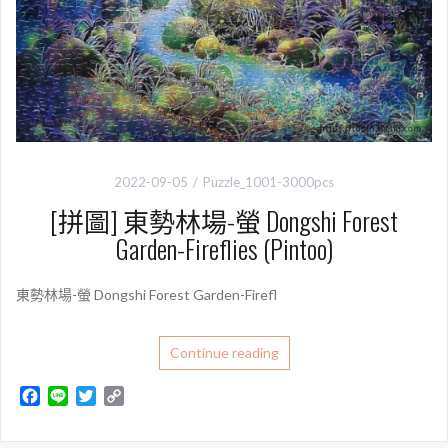
2022-09-05
Puzzle_1001-3000pcs
[拼圖] 東勢林場-螢 Dongshi Forest
Garden-Fireflies (Pintoo)
東勢林場-螢 Dongshi Forest Garden-Firefl
Continue reading
F
L
T
C
a
i
w
o
c
n
i
p