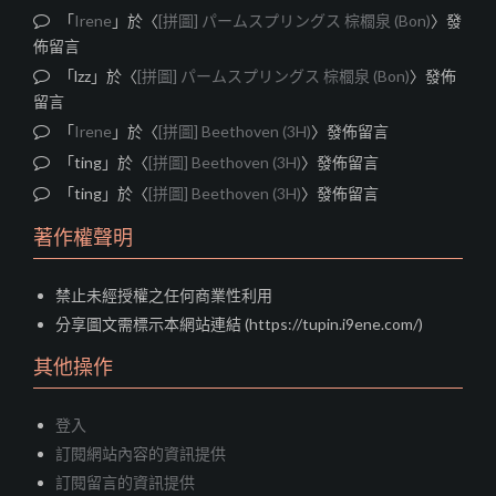
「
Irene
」於〈
[拼圖] パームスプリングス 棕櫚泉 (Bon)
〉發
佈留言
「
lzz
」於〈
[拼圖] パームスプリングス 棕櫚泉 (Bon)
〉發佈
留言
「
Irene
」於〈
[拼圖] Beethoven (3H)
〉發佈留言
「
ting
」於〈
[拼圖] Beethoven (3H)
〉發佈留言
「
ting
」於〈
[拼圖] Beethoven (3H)
〉發佈留言
著作權聲明
禁止未經授權之任何商業性利用
分享圖文需標示本網站連結 (https://tupin.i9ene.com/)
其他操作
登入
訂閱網站內容的資訊提供
訂閱留言的資訊提供