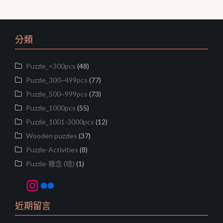
e
e
t
y
b
t
L
o
e
i
o
r
n
分類
k
k
Puzzle_<300pcs
(48)
Puzzle_300~499pcs
(77)
Puzzle_500~999pcs
(73)
Puzzle_1000pcs
(55)
Puzzle_1001-3000pcs
(12)
Wooden puzzles
(37)
Puzzle-Activities
(8)
Puzzle-雜念 (唸)
(1)
Instagram
Flickr
近期留言