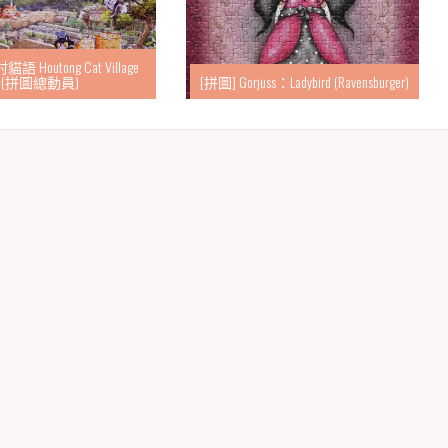
語 Houtong Cat Village
(拼圖總動員)
[拼圖] Gorjuss：Ladybird (Ravensburger)