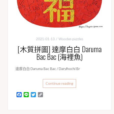
2021-01-13
Wooden puzzles
[木質拼圖] 達摩白白 Daruma
Bac Bac (海裡魚)
達摩白白 Daruma Bac Bac / Darylhochi Br
Continue reading
F
L
T
C
a
i
w
o
c
n
i
p
e
e
t
y