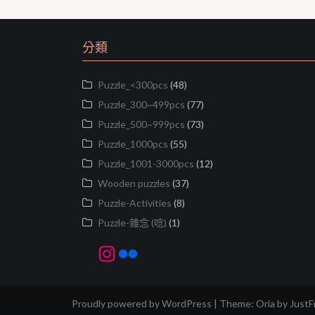
b
t
L
o
e
i
o
r
n
分類
k
k
Puzzle_<300pcs
(48)
Puzzle_300~499pcs
(77)
Puzzle_500~999pcs
(73)
Puzzle_1000pcs
(55)
Puzzle_1001-3000pcs
(12)
Wooden puzzles
(37)
Puzzle-Activities
(8)
Puzzle-雜念 (唸)
(1)
Instagram
Flickr
Proudly powered by WordPress
|
Theme:
Oria
by Just