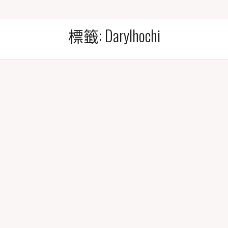
標籤:
Darylhochi