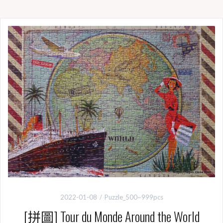
2022-01-08
Puzzle_500~999pcs
[拼圖] Tour du Monde Around the World