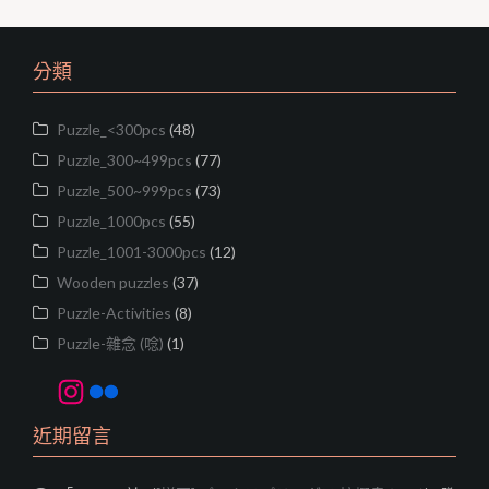
b
t
L
o
e
i
o
r
n
分類
k
k
Puzzle_<300pcs
(48)
Puzzle_300~499pcs
(77)
Puzzle_500~999pcs
(73)
Puzzle_1000pcs
(55)
Puzzle_1001-3000pcs
(12)
Wooden puzzles
(37)
Puzzle-Activities
(8)
Puzzle-雜念 (唸)
(1)
Instagram
Flickr
近期留言