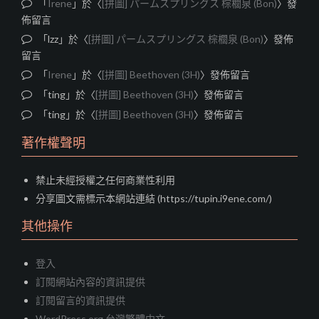
「
Irene
」於〈
[拼圖] パームスプリングス 棕櫚泉 (Bon)
〉發
佈留言
「
lzz
」於〈
[拼圖] パームスプリングス 棕櫚泉 (Bon)
〉發佈
留言
「
Irene
」於〈
[拼圖] Beethoven (3H)
〉發佈留言
「
ting
」於〈
[拼圖] Beethoven (3H)
〉發佈留言
「
ting
」於〈
[拼圖] Beethoven (3H)
〉發佈留言
著作權聲明
禁止未經授權之任何商業性利用
分享圖文需標示本網站連結 (https://tupin.i9ene.com/)
其他操作
登入
訂閱網站內容的資訊提供
訂閱留言的資訊提供
WordPress.org 台灣繁體中文