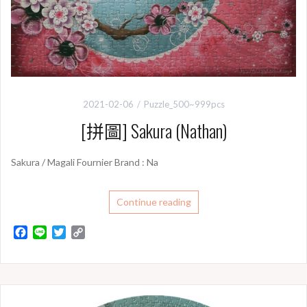
2021-02-06
Puzzle_500~999pcs
[拼圖] Sakura (Nathan)
Sakura / Magali Fournier Brand : Na
Continue reading
F
L
T
C
a
i
w
o
c
n
i
p
e
e
t
y
b
t
L
o
e
i