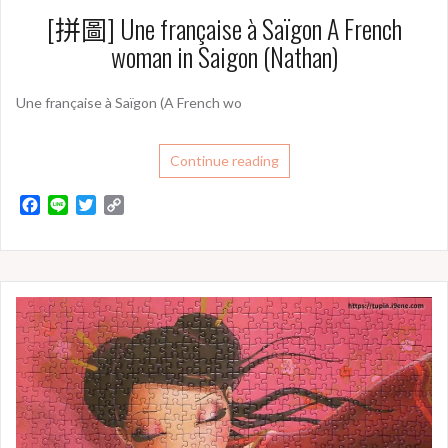
[拼圖] Une française à Saïgon A French
woman in Saigon (Nathan)
Une française à Saïgon (A French wo
Continue reading
F
L
T
C
a
i
w
o
c
n
i
p
e
e
t
y
b
t
L
o
e
i
o
r
n
k
k