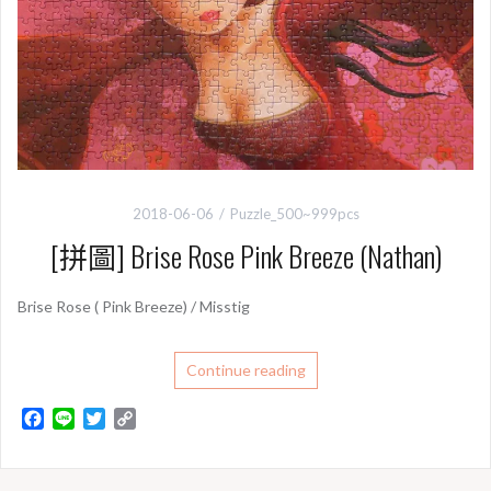
2018-06-06
Puzzle_500~999pcs
[拼圖] Brise Rose Pink Breeze (Nathan)
Brise Rose ( Pink Breeze) / Misstig
Continue reading
F
L
T
C
a
i
w
o
c
n
i
p
e
e
t
y