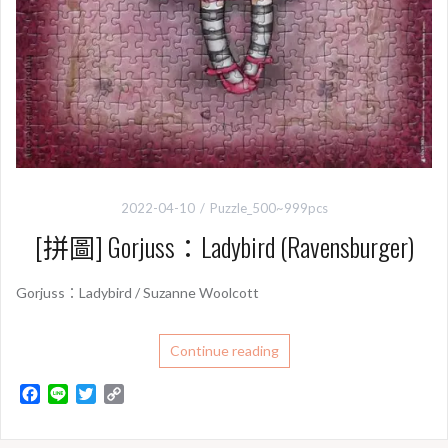
2022-04-10
Puzzle_500~999pcs
[拼圖] Gorjuss：Ladybird (Ravensburger)
Gorjuss：Ladybird / Suzanne Woolcott
Continue reading
F
L
T
C
a
i
w
o
c
n
i
p