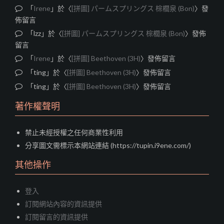
「
Irene
」於〈
[拼圖] パームスプリングス 棕櫚泉 (Bon)
〉發
佈留言
「
lzz
」於〈
[拼圖] パームスプリングス 棕櫚泉 (Bon)
〉發佈
留言
「
Irene
」於〈
[拼圖] Beethoven (3H)
〉發佈留言
「
ting
」於〈
[拼圖] Beethoven (3H)
〉發佈留言
「
ting
」於〈
[拼圖] Beethoven (3H)
〉發佈留言
著作權聲明
禁止未經授權之任何商業性利用
分享圖文需標示本網站連結 (https://tupin.i9ene.com/)
其他操作
登入
訂閱網站內容的資訊提供
訂閱留言的資訊提供