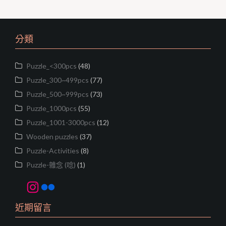
e
e
t
y
b
t
L
o
e
i
o
r
n
分類
k
k
Puzzle_<300pcs
(48)
Puzzle_300~499pcs
(77)
Puzzle_500~999pcs
(73)
Puzzle_1000pcs
(55)
Puzzle_1001-3000pcs
(12)
Wooden puzzles
(37)
Puzzle-Activities
(8)
Puzzle-雜念 (唸)
(1)
Instagram
Flickr
近期留言