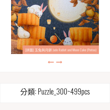
[拼圖] 東勢林場-螢 Dongshi Forest Garden-Fireflies (Pintoo)
分類:
Puzzle_300~499pcs