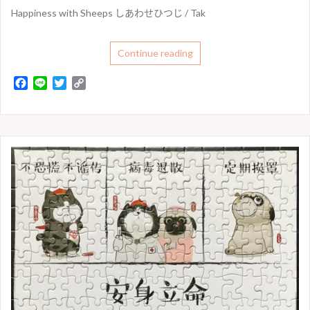
Happiness with Sheeps しあわせひつじ / Tak
Continue reading
F
L
T
C
a
i
w
o
c
n
i
p
e
e
t
y
b
t
L
o
e
i
o
r
n
k
k