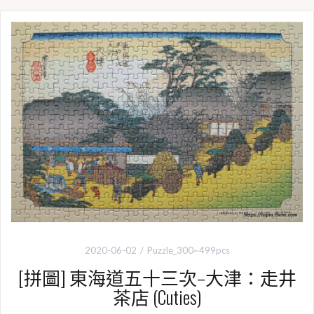
b
t
L
o
e
i
o
r
n
k
k
2020-06-02
Puzzle_300~499pcs
[拼圖] 東海道五十三次–大津：走井
茶店 (Cuties)