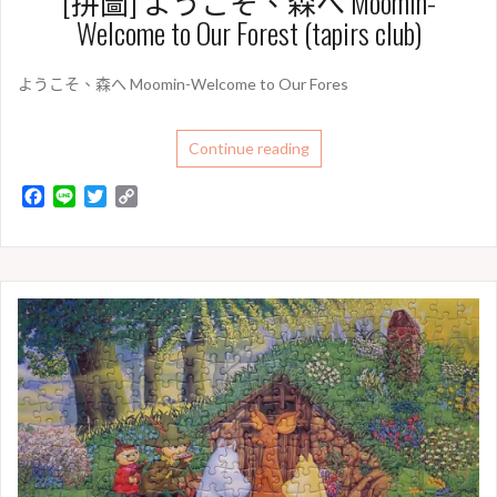
[拼圖] ようこそ、森へ Moomin-
Welcome to Our Forest (tapirs club)
ようこそ、森へ Moomin-Welcome to Our Fores
Continue reading
F
L
T
C
a
i
w
o
c
n
i
p
e
e
t
y
b
t
L
o
e
i
o
r
n
k
k