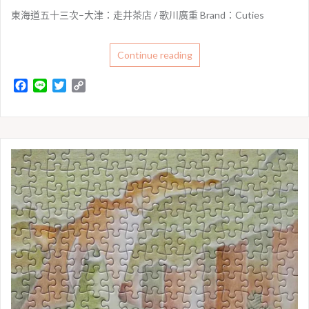
東海道五十三次–大津：走井茶店 / 歌川廣重 Brand：Cuties
Continue reading
F
L
T
C
a
i
w
o
c
n
i
p
e
e
t
y
b
t
L
o
e
i
o
r
n
k
k