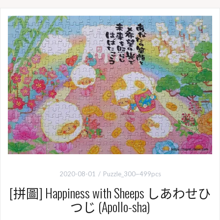
2020-08-01
Puzzle_300~499pcs
[拼圖] Happiness with Sheeps しあわせひ
つじ (Apollo-sha)