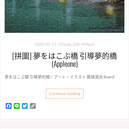
2020-05-12
Puzzle_300~499pcs
[拼圖] 夢をはこぶ橋 引導夢的橋
(Appleone)
夢をはこぶ橋 引導夢的橋 / アート・イラスト 藤城清治 Brand
Continue reading
F
L
T
C
a
i
w
o
c
n
i
p
e
e
t
y
b
t
L