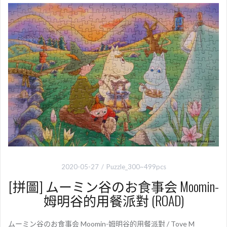
o
e
i
o
r
n
k
k
2020-05-27
Puzzle_300~499pcs
[拼圖] ムーミン谷のお食事会 Moomin-
姆明谷的用餐派對 (ROAD)
ムーミン谷のお食事会 Moomin-姆明谷的用餐派對 / Tove M