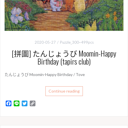
2020-05-27
Puzzle_300~499pcs
[拼圖] たんじょうび Moomin-Happy
Birthday (tapirs club)
たんじょうび Moomin-Happy Birthday / Tove
Continue reading
F
L
T
C
a
i
w
o
c
n
i
p
e
e
t
y
b
t
L