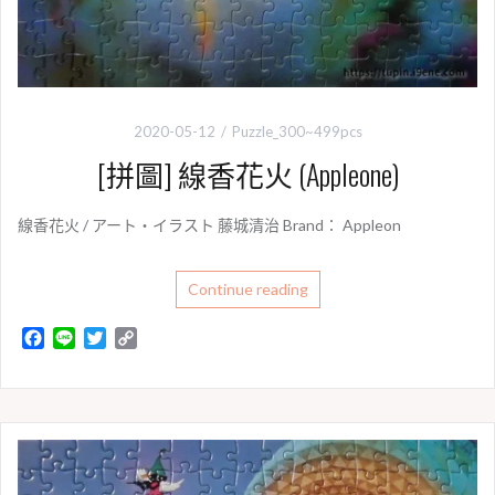
2020-05-12
Puzzle_300~499pcs
[拼圖] 線香花火 (Appleone)
線香花火 / アート・イラスト 藤城清治 Brand： Appleon
Continue reading
F
L
T
C
a
i
w
o
c
n
i
p
e
e
t
y
b
t
L
o
e
i
o
r
n
k
k