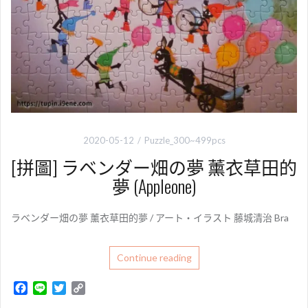
2020-05-12
Puzzle_300~499pcs
[拼圖] ラベンダー畑の夢 薰衣草田的
夢 (Appleone)
ラベンダー畑の夢 薰衣草田的夢 / アート・イラスト 藤城清治 Bra
Continue reading
F
L
T
C
a
i
w
o