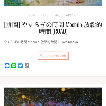
2020-05-27
Puzzle_300~499pcs
[拼圖] やすらぎの時間 Moomin-放鬆的
時間 (ROAD)
やすらぎの時間 Moomin-放鬆的時間 / Tove Marika
Continue reading
F
L
T
C
a
i
w
o
c
n
i
p
e
e
t
y
b
t
L
o
e
i
o
r
n
k
k