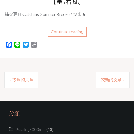
(雷諾瓦)
捕捉夏日 Catching Summer Breeze / 幾米 Ji
Continue reading
F
L
T
C
a
i
w
o
c
n
i
p
e
e
t
y
b
t
L
文
o
e
i
較舊的文章
較新的文章
o
r
n
章
k
k
導
覽
分類
Puzzle_<300pcs
(48)