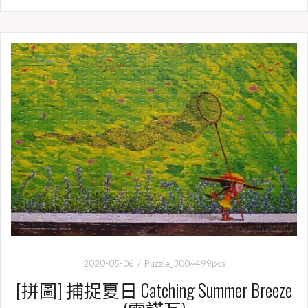
c
n
i
p
e
e
t
y
b
t
L
o
e
i
o
r
n
k
k
2020-05-06
Puzzle_300~499pcs
[拼圖] 捕捉夏日 Catching Summer Breeze