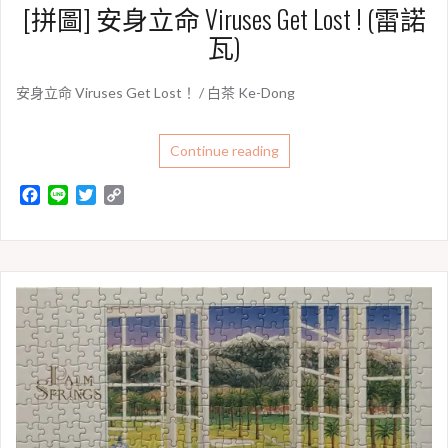
[拼圖] 安身立命 Viruses Get Lost ! (雷諾
瓦)
安身立命 Viruses Get Lost！ / 白茶 Ke-Dong
Continue reading
F
L
T
C
a
i
w
o
c
n
i
p
e
e
t
y
b
t
L
o
e
i
o
r
n
k
k