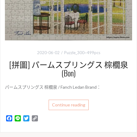
2020-06-02
Puzzle_300~499pcs
[拼圖] パームスプリングス 棕櫚泉
(Bon)
パームスプリングス 棕櫚泉 / Fanch Ledan Brand：
Continue reading
F
L
T
C
a
i
w
o
c
n
i
p
e
e
t
y