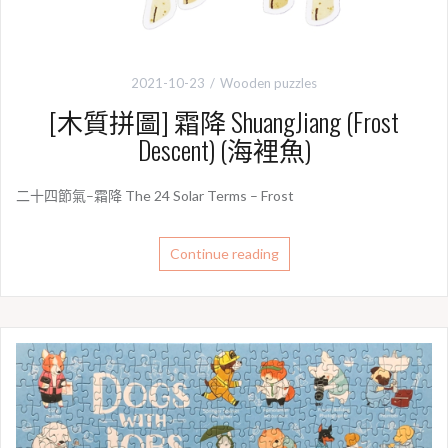
2021-10-23
Wooden puzzles
[木質拼圖] 霜降 ShuangJiang (Frost
Descent) (海裡魚)
二十四節氣–霜降 The 24 Solar Terms – Frost
Continue reading