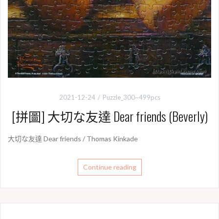
2021-12-24
Puzzle_300~499pcs
[拼圖] 大切な友達 Dear friends (Beverly)
大切な友達 Dear friends / Thomas Kinkade
Continue reading