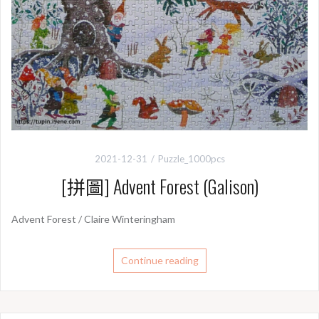
2021-12-31
Puzzle_1000pcs
[拼圖] Advent Forest (Galison)
Advent Forest / Claire Winteringham
Continue reading