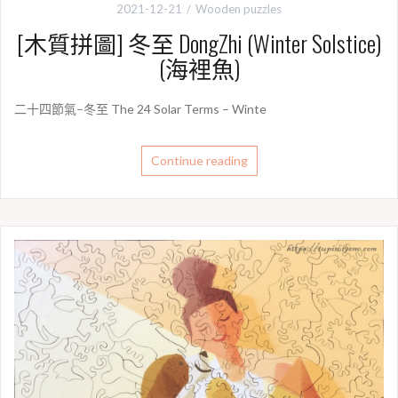
2021-12-21
Wooden puzzles
[木質拼圖] 冬至 DongZhi (Winter Solstice)
(海裡魚)
二十四節氣–冬至 The 24 Solar Terms – Winte
Continue reading