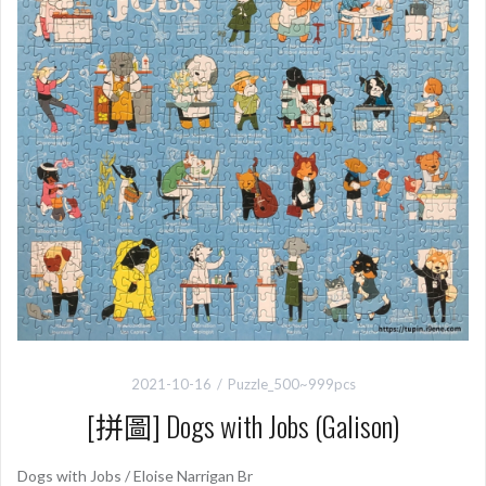
2021-10-16
Puzzle_500~999pcs
[拼圖] Dogs with Jobs (Galison)
Dogs with Jobs / Eloise Narrigan Br