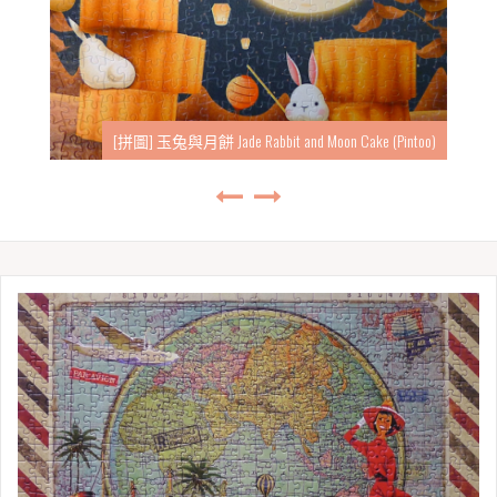
[拼圖] 東勢林場-螢 Dongshi Forest Garden-Fireflies (Pintoo)