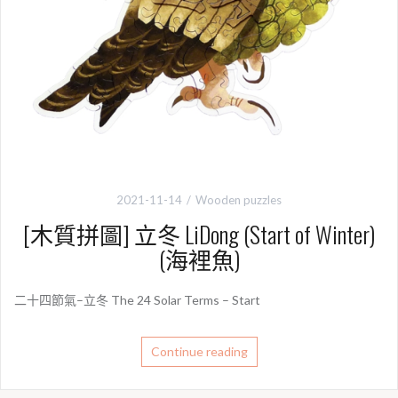
2021-11-14
Wooden puzzles
[木質拼圖] 立冬 LiDong (Start of Winter)
(海裡魚)
二十四節氣–立冬 The 24 Solar Terms – Start
Continue reading