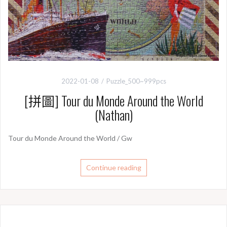
2022-01-08
Puzzle_500~999pcs
[拼圖] Tour du Monde Around the World
(Nathan)
Tour du Monde Around the World / Gw
Continue reading