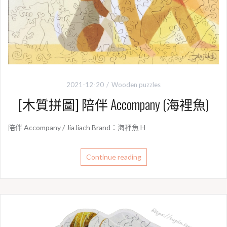
2021-12-20
Wooden puzzles
[木質拼圖] 陪伴 Accompany (海裡魚)
陪伴 Accompany / JiaJiach Brand：海裡魚 H
Continue reading