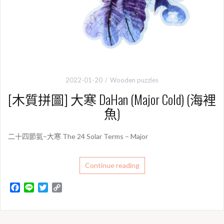
2022-01-20
Wooden puzzles
[木質拼圖] 大寒 DaHan (Major Cold) (海裡
魚)
二十四節氣–大寒 The 24 Solar Terms – Major
Continue reading
F
L
T
C
a
i
w
o
c
n
i
p
e
e
t
y