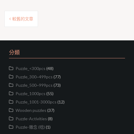
e
e
t
y
b
t
L
文
o
e
i
較舊的文章
o
r
n
章
k
k
導
覽
分類
Puzzle_<300pcs
(48)
Puzzle_300~499pcs
(77)
Puzzle_500~999pcs
(73)
Puzzle_1000pcs
(55)
Puzzle_1001-3000pcs
(12)
Wooden puzzles
(37)
Puzzle-Activities
(8)
Puzzle-雜念 (唸)
(1)