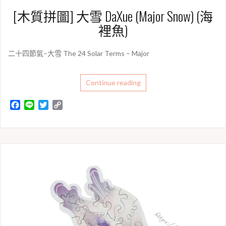
[木質拼圖] 大雪 DaXue (Major Snow) (海
裡魚)
二十四節氣–大雪 The 24 Solar Terms – Major
Continue reading
F
L
T
C
a
i
w
o
c
n
i
p
e
e
t
y
b
t
L
o
e
i
o
r
n
k
k