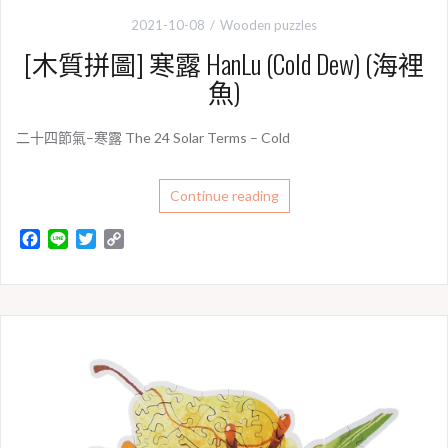
2021-10-08
Wooden puzzles
[木質拼圖] 寒露 HanLu (Cold Dew) (海裡
魚)
二十四節氣–寒露 The 24 Solar Terms – Cold
Continue reading
F
L
T
C
a
i
w
o
c
n
i
p
e
e
t
y
b
t
L
o
e
i
o
r
n
k
k