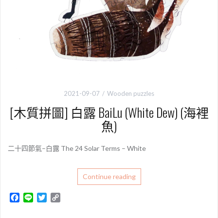
2021-09-07
Wooden puzzles
[木質拼圖] 白露 BaiLu (White Dew) (海裡
魚)
二十四節氣–白露 The 24 Solar Terms – White
Continue reading
F
L
T
C
a
i
w
o
c
n
i
p