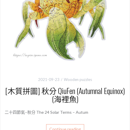
2021-09-23
Wooden puzzles
[木質拼圖] 秋分 QiuFen (Autumnal Equinox)
(海裡魚)
二十四節氣–秋分 The 24 Solar Terms – Autum
Continue reading