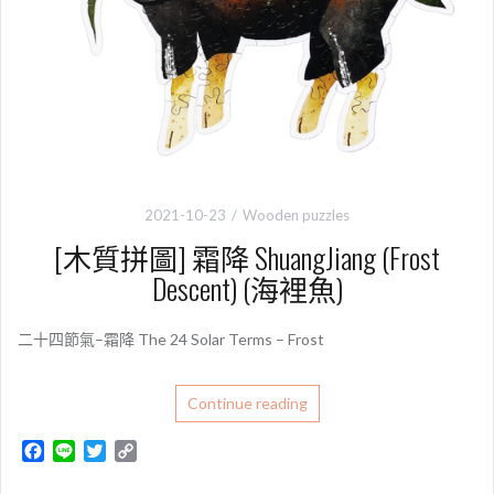
2021-10-23
Wooden puzzles
[木質拼圖] 霜降 ShuangJiang (Frost
Descent) (海裡魚)
二十四節氣–霜降 The 24 Solar Terms – Frost
Continue reading
F
L
T
C
a
i
w
o