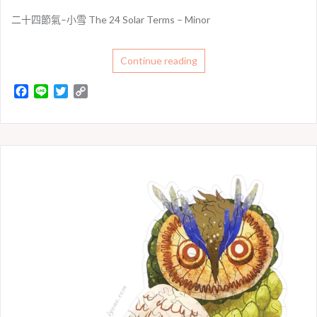
二十四節氣–小雪 The 24 Solar Terms – Minor
Continue reading
F
L
T
C
a
i
w
o
c
n
i
p
e
e
t
y
b
t
L
o
e
i
o
r
n
k
k