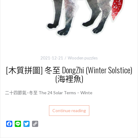
2021-12-21
Wooden puzzles
[木質拼圖] 冬至 DongZhi (Winter Solstice)
(海裡魚)
二十四節氣–冬至 The 24 Solar Terms – Winte
Continue reading
F
L
T
C
a
i
w
o
c
n
i
p