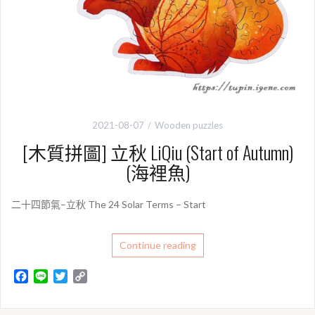
2021-08-07
Wooden puzzles
[木質拼圖] 立秋 LiQiu (Start of Autumn)
(海裡魚)
二十四節氣–立秋 The 24 Solar Terms – Start
Continue reading
F
L
T
C
a
i
w
o
c
n
i
p