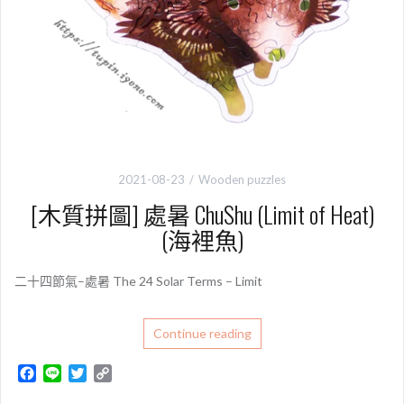
2021-08-23
Wooden puzzles
[木質拼圖] 處暑 ChuShu (Limit of Heat)
(海裡魚)
二十四節氣–處暑 The 24 Solar Terms – Limit
Continue reading
F
L
T
C
a
i
w
o