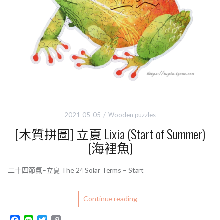
2021-05-05
Wooden puzzles
[木質拼圖] 立夏 Lixia (Start of Summer)
(海裡魚)
二十四節氣–立夏 The 24 Solar Terms – Start
Continue reading
F
L
T
C