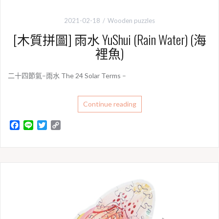
2021-02-18
Wooden puzzles
[木質拼圖] 雨水 YuShui (Rain Water) (海
裡魚)
二十四節氣–雨水 The 24 Solar Terms –
Continue reading
F
L
T
C
a
i
w
o
c
n
i
p
e
e
t
y
b
t
L
o
e
i
o
r
n
k
k