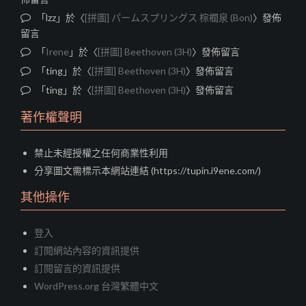
「
lzz
」於〈
[拼圖] パームスプリングス 棕櫚泉 (Bon)
〉發佈
留言
「
Irene
」於〈
[拼圖] Beethoven (3H)
〉發佈留言
「
ting
」於〈
[拼圖] Beethoven (3H)
〉發佈留言
「
ting
」於〈
[拼圖] Beethoven (3H)
〉發佈留言
著作權聲明
禁止未經授權之任何商業性利用
分享圖文需標示本網站連結 (https://tupin.i9ene.com/)
其他操作
登入
訂閱網站內容的資訊提供
訂閱留言的資訊提供
WordPress.org 台灣繁體中文