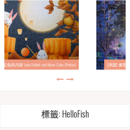
[拼圖] 東勢林場-螢 Dongshi Forest Garden-Fireflies (Pintoo)
標籤:
HelloFish