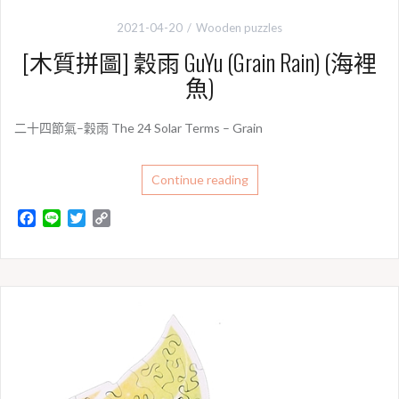
2021-04-20
Wooden puzzles
[木質拼圖] 穀雨 GuYu (Grain Rain) (海裡
魚)
二十四節氣–穀雨 The 24 Solar Terms – Grain
Continue reading
F
L
T
C
a
i
w
o
c
n
i
p
e
e
t
y
b
t
L
o
e
i
o
r
n
k
k