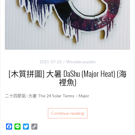
2021-07-22
Wooden puzzles
[木質拼圖] 大暑 DaShu (Major Heat) (海
裡魚)
二十四節氣–大暑 The 24 Solar Terms – Major
Continue reading
F
L
T
C
a
i
w
o