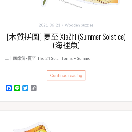
2021-06-21
Wooden puzzles
[木質拼圖] 夏至 XiaZhi (Summer Solstice)
(海裡魚)
二十四節氣–夏至 The 24 Solar Terms – Summe
Continue reading
F
L
T
C
a
i
w
o
c
n
i
p
e
e
t
y
b
t
L
o
e
i
o
r
n
k
k