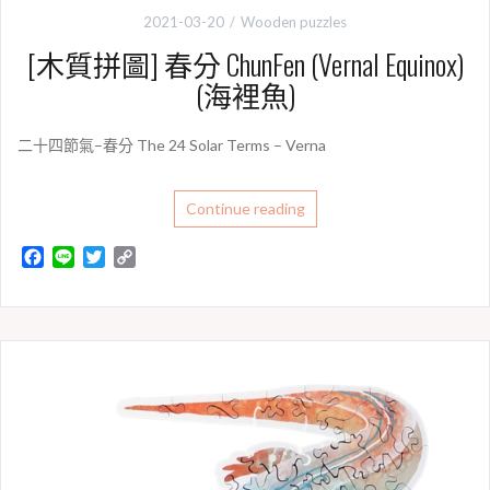
2021-03-20
Wooden puzzles
[木質拼圖] 春分 ChunFen (Vernal Equinox)
(海裡魚)
二十四節氣–春分 The 24 Solar Terms – Verna
Continue reading
F
L
T
C
a
i
w
o
c
n
i
p
e
e
t
y
b
t
L
o
e
i
o
r
n
k
k