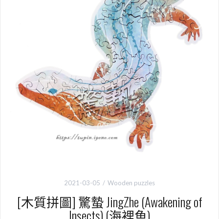
2021-03-05
Wooden puzzles
[木質拼圖] 驚蟄 JingZhe (Awakening of
Insects) (海裡魚)