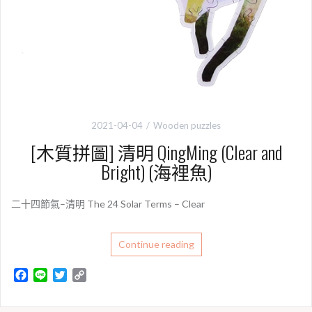
2021-04-04
Wooden puzzles
[木質拼圖] 清明 QingMing (Clear and
Bright) (海裡魚)
二十四節氣–清明 The 24 Solar Terms – Clear
Continue reading
F
L
T
C
a
i
w
o
c
n
i
p