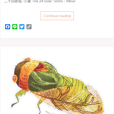
二十四節氣–小暑 The 24 Solar Terms – Minor
Continue reading
F
L
T
C
a
i
w
o
c
n
i
p
e
e
t
y
b
t
L
o
e
i
o
r
n
k
k