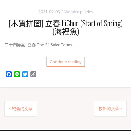
2021-02-03
Wooden puzzles
[木質拼圖] 立春 LiChun (Start of Spring)
(海裡魚)
二十四節氣–立春 The 24 Solar Terms –
Continue reading
F
L
T
C
a
i
w
o
c
n
i
p
e
e
t
y
b
t
L
文
o
e
i
較舊的文章
較新的文章
o
r
n
章
k
k
導