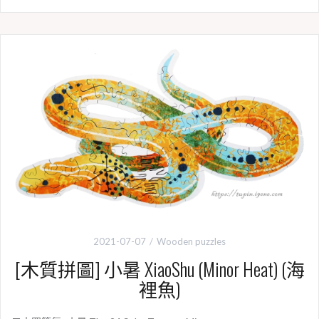
c
n
i
p
e
e
t
y
b
t
L
o
e
i
o
r
n
k
k
2021-07-07
Wooden puzzles
[木質拼圖] 小暑 XiaoShu (Minor Heat) (海
裡魚)