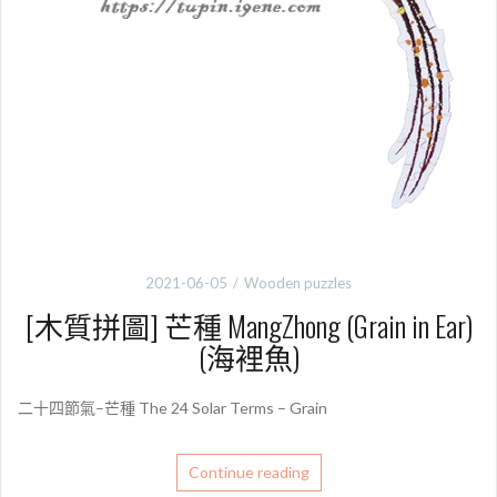
2021-06-05
Wooden puzzles
[木質拼圖] 芒種 MangZhong (Grain in Ear)
(海裡魚)
二十四節氣–芒種 The 24 Solar Terms – Grain
Continue reading