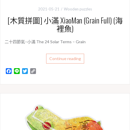
2021-05-21
Wooden puzzles
[木質拼圖] 小滿 XiaoMan (Grain Full) (海
裡魚)
二十四節氣–小滿 The 24 Solar Terms – Grain
Continue reading
F
L
T
C
a
i
w
o
c
n
i
p
e
e
t
y
b
t
L
o
e
i
o
r
n
k
k