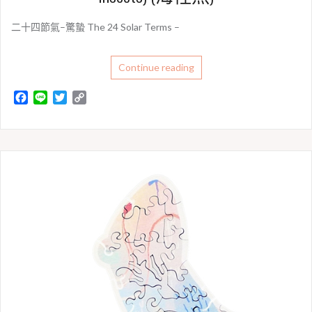
二十四節氣–驚蟄 The 24 Solar Terms –
Continue reading
F
L
T
C
a
i
w
o
c
n
i
p
e
e
t
y
b
t
L
o
e
i
o
r
n
k
k